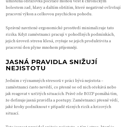
umístěná obrazovka počítače mohou vést k chronickým
bolestem zad, hlavy a dalším obtížím, které negativně ovlivňují
pracovní výkon a celkovou psychickou pohodu.
Správně navržené ergonomické prostředí minimalizuje tato
rizika. Když zaměstnanci pracují v pohodlných podmínkách,
jejich úroveň stresu klesá, zvyšuje se jejich produktivita a
pracovní den plyne mnohem příjemněji.
JASNÁ PRAVIDLA SNIŽUJÍ
NEJISTOTU
Jedním z významných stresorů v práci bývá nejistota –
zaměstnanci často nevědí, co přesně se od nich očekává nebo
jak reagovat v určitých situacích. Právě zde BOZP pomáhá tím,
že definuje jasná pravidla a postupy. Zaměstnanci přesně vědí,
jaké kroky podniknout v případě různých rizik a krizových
situací.
Tato jasnost pravidel snižuje nejistotu, a tím i stres, který je