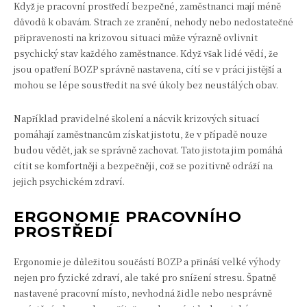
Když je pracovní prostředí bezpečné, zaměstnanci mají méně
důvodů k obavám. Strach ze zranění, nehody nebo nedostatečné
připravenosti na krizovou situaci může výrazně ovlivnit
psychický stav každého zaměstnance. Když však lidé vědí, že
jsou opatření BOZP správně nastavena, cítí se v práci jistější a
mohou se lépe soustředit na své úkoly bez neustálých obav.
Například pravidelné školení a nácvik krizových situací
pomáhají zaměstnancům získat jistotu, že v případě nouze
budou vědět, jak se správně zachovat. Tato jistota jim pomáhá
cítit se komfortněji a bezpečněji, což se pozitivně odráží na
jejich psychickém zdraví.
ERGONOMIE PRACOVNÍHO
PROSTŘEDÍ
Ergonomie je důležitou součástí BOZP a přináší velké výhody
nejen pro fyzické zdraví, ale také pro snížení stresu. Špatně
nastavené pracovní místo, nevhodná židle nebo nesprávně