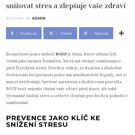
snižovat stres a zlepšuje vaše zdraví
30.5.2025
BY
ADMIN
Facebook
Twitter
Pinterest
Bezpečnost práce neboli
BOZP
je téma, které většina lidí
vnímá jako nutnou formalitu, která má chránit zaměstnance
před fyzickými úrazy. Pravdou však je, že kvalitní a důsledné
dodržování bezpečnosti práce má mnohem širší dopady, než si
mnozí uvědomují. Správně nastavená a dodržovaná pravidla
BOZP totiž nejenže chrání vaše zdraví před úrazy, ale také
významně snižují stres a celkově zlepšují psychickou pohodu v
zaměstnání.
PREVENCE JAKO KLÍČ KE
SNÍŽENÍ STRESU