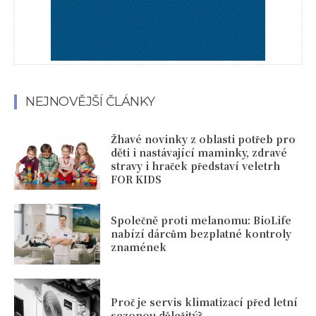
NEJNOVĚJŠÍ ČLÁNKY
Žhavé novinky z oblasti potřeb pro
děti i nastávající maminky, zdravé
stravy i hraček představí veletrh
FOR KIDS
Společně proti melanomu: BioLife
nabízí dárcům bezplatné kontroly
znamének
Proč je servis klimatizací před letní
sezonou důležitý?