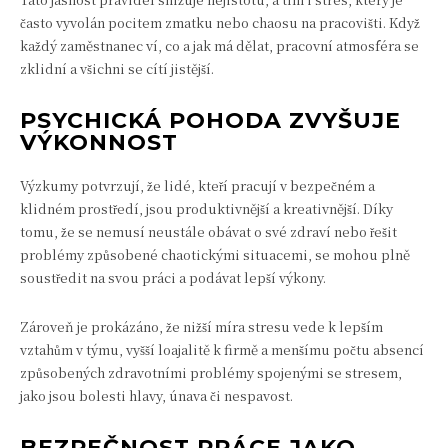
často vyvolán pocitem zmatku nebo chaosu na pracovišti. Když
každý zaměstnanec ví, co a jak má dělat, pracovní atmosféra se
zklidní a všichni se cítí jistější.
PSYCHICKÁ POHODA ZVYŠUJE
VÝKONNOST
Výzkumy potvrzují, že lidé, kteří pracují v bezpečném a
klidném prostředí, jsou produktivnější a kreativnější. Díky
tomu, že se nemusí neustále obávat o své zdraví nebo řešit
problémy způsobené chaotickými situacemi, se mohou plně
soustředit na svou práci a podávat lepší výkony.
Zároveň je prokázáno, že nižší míra stresu vede k lepším
vztahům v týmu, vyšší loajalitě k firmě a menšímu počtu absencí
způsobených zdravotními problémy spojenými se stresem,
jako jsou bolesti hlavy, únava či nespavost.
BEZPEČNOST PRÁCE JAKO