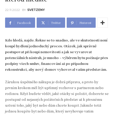
22.11.2022
BY
SVETZENY
Facebook
Twitter
Pinterest
Kdo hledá, najde. Řekne se to snadno, ale ve skutečnosti není
koupě bydlení jednoduchý proces. Otázek, jak správně
postupovat při koupi nemovitosti a jak se vyvarovat
potenciálních nástrah, je mnoho – výběrem bytu počínaje přes
podpisy všech smluv, financování až po případnou
rekonstrukci, aby nový domov vyhovoval vašim představám.
Zárukou úspěšného nákupu je dobrá příprava, a proto by
prvním krokem měl být upřímný rozhovor s partnerem nebo
rodinou. Když budete vědět, jaké otázky si položit, doberete se
postupně od nejasných počátečních představ až k přesnému
určení toho, jaký byt nebo dům chcete koupit. Jakmile totiž
jednou koupíte byt nebo dům, který nevyhovuje vašim