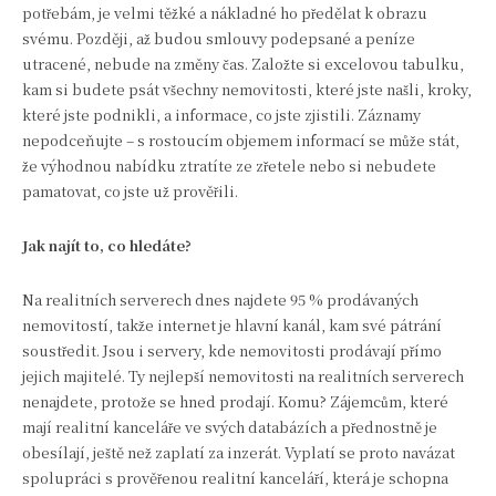
potřebám, je velmi těžké a nákladné ho předělat k obrazu
svému. Později, až budou smlouvy podepsané a peníze
utracené, nebude na změny čas. Založte si excelovou tabulku,
kam si budete psát všechny nemovitosti, které jste našli, kroky,
které jste podnikli, a informace, co jste zjistili. Záznamy
nepodceňujte – s rostoucím objemem informací se může stát,
že výhodnou nabídku ztratíte ze zřetele nebo si nebudete
pamatovat, co jste už prověřili.
Jak najít to, co hledáte?
Na realitních serverech dnes najdete 95 % prodávaných
nemovitostí, takže internet je hlavní kanál, kam své pátrání
soustředit. Jsou i servery, kde nemovitosti prodávají přímo
jejich majitelé. Ty nejlepší nemovitosti na realitních serverech
nenajdete, protože se hned prodají. Komu? Zájemcům, které
mají realitní kanceláře ve svých databázích a přednostně je
obesílají, ještě než zaplatí za inzerát. Vyplatí se proto navázat
spolupráci s prověřenou realitní kanceláří, která je schopna