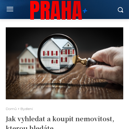
PRAHA
+
Domů
Bydlení
Jak vyhledat a koupit nemovitost,
kterou hledáte