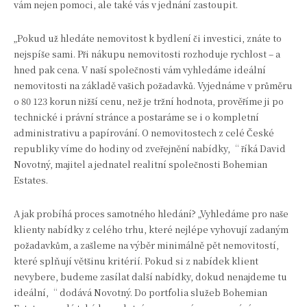
vám nejen pomoci, ale také vás v jednání zastoupit.
„Pokud už hledáte nemovitost k bydlení či investici, znáte to
nejspíše sami. Při nákupu nemovitosti rozhoduje rychlost – a
hned pak cena. V naší společnosti vám vyhledáme ideální
nemovitosti na základě vašich požadavků. Vyjednáme v průměru
o 80 123 korun nižší cenu, než je tržní hodnota, prověříme ji po
technické i právní stránce a postaráme se i o kompletní
administrativu a papírování. O nemovitostech z celé České
republiky víme do hodiny od zveřejnění nabídky,“ říká David
Novotný, majitel a jednatel realitní společnosti Bohemian
Estates.
A jak probíhá proces samotného hledání? „Vyhledáme pro naše
klienty nabídky z celého trhu, které nejlépe vyhovují zadaným
požadavkům, a zašleme na výběr minimálně pět nemovitostí,
které splňují většinu kritérií. Pokud si z nabídek klient
nevybere, budeme zasílat další nabídky, dokud nenajdeme tu
ideální,“ dodává Novotný. Do portfolia služeb Bohemian