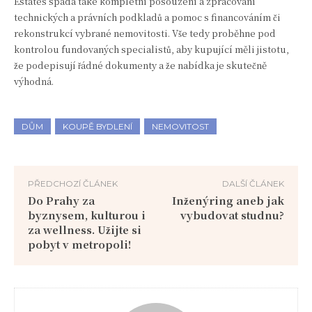
Estates spadá také kompletní posouzení a zpracování
technických a právních podkladů a pomoc s financováním či
rekonstrukcí vybrané nemovitosti. Vše tedy proběhne pod
kontrolou fundovaných specialistů, aby kupující měli jistotu,
že podepisují řádné dokumenty a že nabídka je skutečně
výhodná.
DŮM
KOUPĚ BYDLENÍ
NEMOVITOST
PŘEDCHOZÍ ČLÁNEK
DALŠÍ ČLÁNEK
Do Prahy za
Inženýring aneb jak
byznysem, kulturou i
vybudovat studnu?
za wellness. Užijte si
pobyt v metropoli!