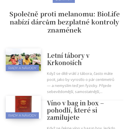
Společně proti melanomu: BioLife
nabízí dárcům bezplatné kontroly
znamének
Letní tábory v
Krkonoších
RADY A NÁVODY
Když se dítě vrátí z tábora, často máte
pocit, jako by vyrostlo o pár centimetrů
— a nemyslím teď jen fyzicky. Přijede
sebevědomější, samostatnější,...
Víno v bag in box –
pohodlí, které si
zamilujete
RADY A NÁVODY
Když se řekne víno v bag in box, leckdo