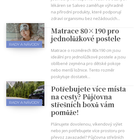
lékáren se Salveo zaměřuje výhradně
na přírodní produkty, které podporují
zdraví organismu bez nežádoucích...
Matrace 80×190 pro
jednolůžkové postele
RADY A NÁVODY
Matrace o rozměrech 80x190 cm jsou
ideální pro jednolůžkové postele a jsou
oblíbené zejména pro dětské pokoje
nebo menší ložnice. Tento rozměr
poskytuje dostatek...
Potřebujete více místa
na cesty? Půjčovna
střešních boxů vám
RADY A NÁVODY
pomůže!
Plánujete dovolenou, víkendový výlet
nebo jen potřebujete více prostoru pro
převoz zavazadel? Půjčovna střešních