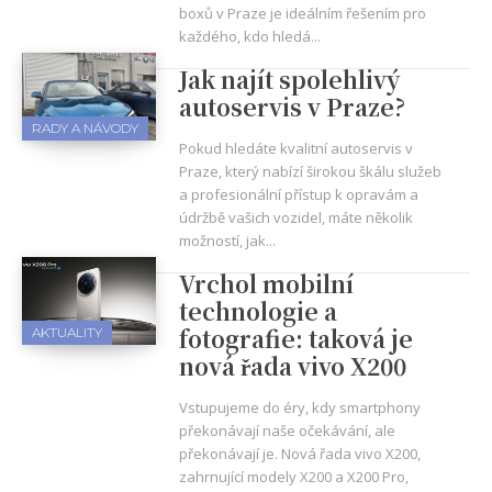
boxů v Praze je ideálním řešením pro
každého, kdo hledá...
Jak najít spolehlivý
autoservis v Praze?
RADY A NÁVODY
Pokud hledáte kvalitní autoservis v
Praze, který nabízí širokou škálu služeb
a profesionální přístup k opravám a
údržbě vašich vozidel, máte několik
možností, jak...
Vrchol mobilní
technologie a
fotografie: taková je
AKTUALITY
nová řada vivo X200
Vstupujeme do éry, kdy smartphony
překonávají naše očekávání, ale
překonávají je. Nová řada vivo X200,
zahrnující modely X200 a X200 Pro,