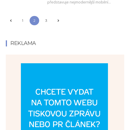
představuje nejmodernější mobilní...
1
2
3
REKLAMA