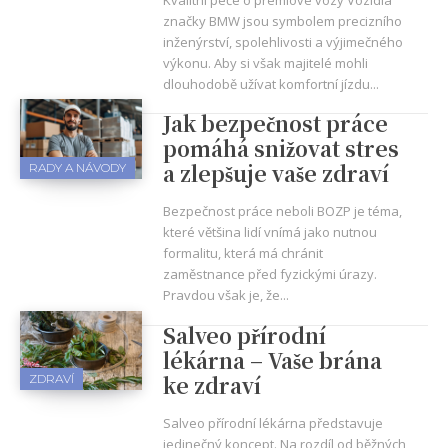
Kvalitní péče o prémiové vozy Vozidla
značky BMW jsou symbolem precizního
inženýrství, spolehlivosti a výjimečného
výkonu. Aby si však majitelé mohli
dlouhodobě užívat komfortní jízdu...
Jak bezpečnost práce
pomáhá snižovat stres
a zlepšuje vaše zdraví
RADY A NÁVODY
Bezpečnost práce neboli BOZP je téma,
které většina lidí vnímá jako nutnou
formalitu, která má chránit
zaměstnance před fyzickými úrazy.
Pravdou však je, že...
Salveo přírodní
lékárna – Vaše brána
ke zdraví
ZDRAVÍ
Salveo přírodní lékárna představuje
jedinečný koncept. Na rozdíl od běžných