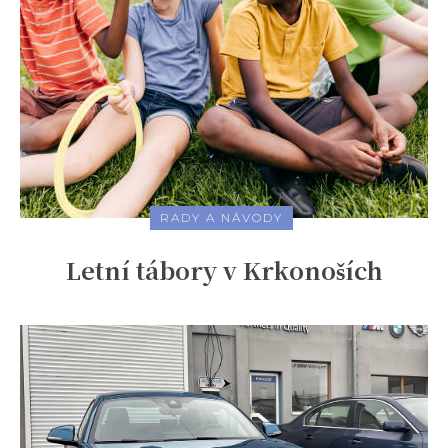
RADY A NÁVODY
Letní tábory v Krkonoších