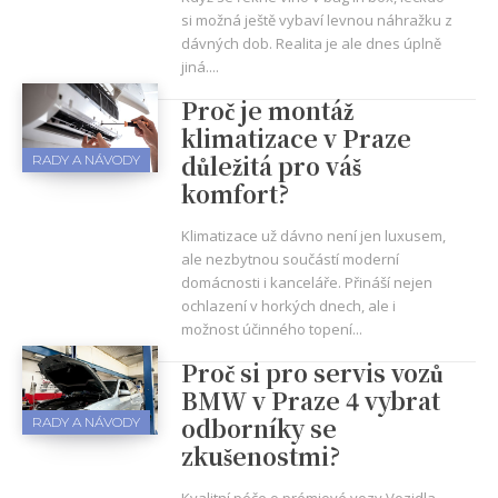
si možná ještě vybaví levnou náhražku z
dávných dob. Realita je ale dnes úplně
jiná....
Proč je montáž
klimatizace v Praze
důležitá pro váš
RADY A NÁVODY
komfort?
Klimatizace už dávno není jen luxusem,
ale nezbytnou součástí moderní
domácnosti i kanceláře. Přináší nejen
ochlazení v horkých dnech, ale i
možnost účinného topení...
Proč si pro servis vozů
BMW v Praze 4 vybrat
odborníky se
RADY A NÁVODY
zkušenostmi?